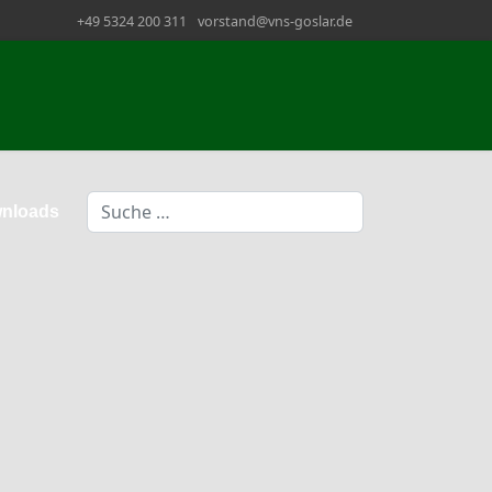
+49 5324 200 311
vorstand@vns-goslar.de
Suchen
nloads