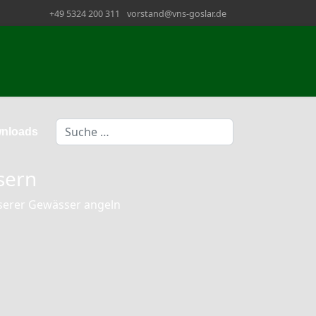
+49 5324 200 311
vorstand@vns-goslar.de
Suchen
nloads
sern
nserer Gewässer angeln