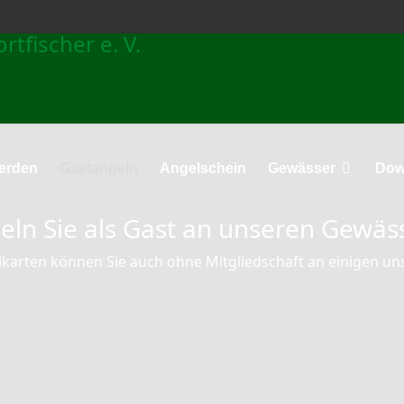
werden
Gastangeln
Angelschein
Gewässer
Dow
eln Sie als Gast an unseren Gewäs
karten können Sie auch ohne Mitgliedschaft an einigen u