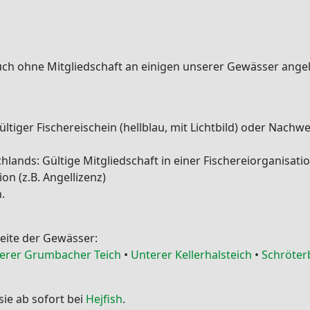
ch ohne Mitgliedschaft an einigen unserer Gewässer angel
ltiger Fischereischein (hellblau, mit Lichtbild) oder Nachw
ands: Gültige Mitgliedschaft in einer Fischereiorganisatio
on (z.B. Angellizenz)
.
Seite der Gewässer:
lerer Grumbacher Teich
•
Unterer Kellerhalsteich
•
Schröter
ie ab sofort bei
Hejfish
.